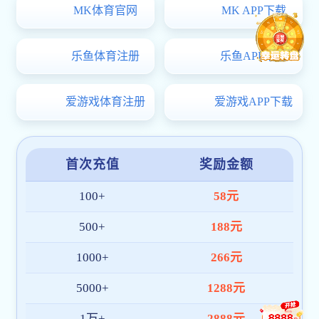
2024-11-28
全国技术能手
邰鑫中共党员，机械工程学院数控技术专业骨干教师。从事职业教育十六年，始终坚守教育教学一线，与学校发展同频共振，与学生成长并肩前行。承担《多轴数控加工技术》
《数控机床控制技术》等课程教学工作。主持市科技攻关项目1项，发表论文10余篇，获得授权国家发明专利3项。参加技能竞赛，荣获国家级奖项6项、省级4项。指导学生参
加技能竞赛，荣获国家级奖项9项、省级11项。深入调研省国防工业系统企业对高素质技术技能人才的需求，实施机械导师制“双元五融五共”校企协同育人模式，近5年培养了150名机械导师制班
学生。荣获全国模范教师、河南省骨干教师、河南省技术能手、河南省军工系统优秀教师、全国数控大赛优秀指导教师等称号。盛青山中共党员，机械工程学院机械制
造及自动化专业骨干教师，河南省柔性制造工程研究中心副主任，南阳市示范性劳：凸そ橙瞬糯葱鹿ぷ魇伊焱啡。以三尺讲台为荣，始终坚守在教育一线，承担《机床电气控制
与PLC》《智能制造柔性生产线系统综合课》等课程教学工作。参与国家级教学成果二等奖1项。参与省部级科研项目3项，主持市厅级科研项目1项，发表核心论文6篇，申请专利5项。
参加技能竞赛，获国赛一等奖1项，三等奖1