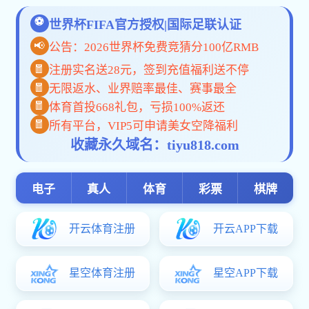
2024-11-28
国家级、省级党建品牌
全国党建工作样板支部一、电子信息工程学院学生党支部电子信息工程学院学生党支部在学校党委的领导下，深入学习贯彻习近平新时代中国特色社会主义思想，坚持以党的建设为统领，充分发挥党支
部战斗堡垒作用，2019年电子信息工程学院学生党支部获批全国党建工作样板支部。自获批全国党建工作样板支部以来，学院以点带面抓示范，辐射带动促提升，推动党建工作高质量发
展，形成教育事业发展的强大合力，先后获批河南省国防科工系统“先进基层党组织”、河南省先进基层党组织、河南省党建工作标杆院系等。支部的学生党员在评奖评优、专升本、
科技创新比赛等方面取得了骄人成绩，在2024年中国大学生世界创新大赛中获得金奖、2024年世界职业院校技能大赛“大数据应用开发”争夺赛获金奖、2024世界职业院校技能大赛“软件系统开发”争夺赛获金
奖、2022年全国职业院校技能大赛“物联网技术应用”赛项获一等奖等殊荣。二、经济贸易学院电商物流专业党支部经济贸易学院电商物流专业党支部成立于2018年，2022年被认定为全国党建工作样板党支
部。在学校党委、学院党总支的领导下，电商物流专业党支部深入学习贯彻习近平总书记关于党的建设、职业教育的重要论述