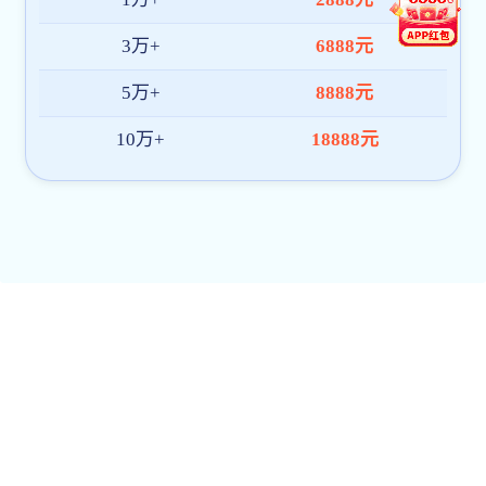
2024-11-28
国家级、省级教学团队
国家级职业教育教师教学创新团队—机电一体化技术机电一体化技术团队以中国特色高水平高职学校高水平专业群骨干建设专业为依托，现有专兼职教师20人。其中专任教师17人（教授5人、副教授8
人），产业导师3人。团队成员获国务院政府特殊津贴、全国五一劳动奖章，省高层次人才、技术能手、名师、骨干教师等荣誉23项，省级名师工作室1
个、技能大师工作室2个、创新工作室2个、虚拟仿真实训基地1个。团队探索模块化教学模式改革，主持国家精品在线开放课程4门，省级课程思政示范课2门，省级专业群
教学资源库1个，牵头研制高等职业学校专业教学标准修（制）订2项，主编“十四五”职业教育国家级规划教材3部。《服务军工高端装备制造的机电一体化技术专业群改革与实践》获国家级教学成果奖二等
奖。国家级职业教育教师教学创新团队—网络营销与直播电商服务国家战略，助力乡村振兴。服务技能型社会建设，深化校企合作，深耕科研和技能竞赛。2021年“网络营销与
直播电商教师教学创新团队”被教育部确定为“国家级职业教育教师教学创新团队立项建设单位”。团队秉持师德为先理念，大力弘扬新时代工匠精神，积极开展“初心担当、倾心教学、潜心科
研、匠心育人、诚心