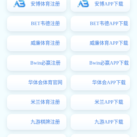
2024-11-28
国家级教学成果奖
2024-11-28
专业