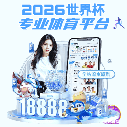
华体会线上平台-华体会(中国)
学校概况
华体会线上平台-华体会(中国):
华体会线上平台-华体会(中国):
党委书记
丁笑生
华体会线上平台-华体会(中国):
党委副书记、校长
屈保中
华体会线上平台-华体会(中国):
党委副书记
马小兵
华体会线上平台-华体会(中国):
党委委员、副校长3
朱成俊