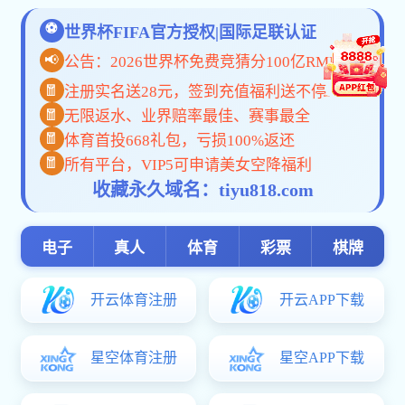
图书馆
校医院
版权所有?河南工业职业技术大学
豫ICP备08007302号-1
豫公网安备 41130202000097号
华体会线上平台-华体会(中国)