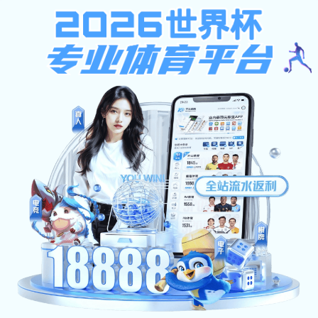
华体会线上平台-华体会(中国)
首页
中心概况
华体会线上平台-华体会(中国):
新闻动态
强化骨干担当 赋能健康成长—经济贸易学院心理健康教育专题培训
凝心聚力促成长 悦心同行向未来——汽车与航空工程学院举办心理
心理健康教育教研室开展第七周教研活动
学校开展“青春筑梦， 强国有我”德育宣讲系列活动（第十五讲） .