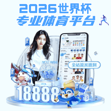
华体会线上平台-华体会(中国)
媒体关注
华体会线上平台-华体会(中国):
华体会线上平台-华体会(中国):河南电视台：河南省国防邮电工会工匠学
院“人工智能+”培训为产业升级注入新动力
发布时间：2025-04-23
浏览次数：
文章来源：华体会线上平台-
华体会(中国)
分享至:
编者按：
4月14日至18日，河南省国防邮
电工会工匠学院2025年企业职工无人机操作