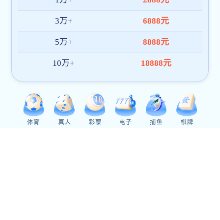
袁铸，中共党员，副教授，现任无人机
教研室主任，无人机2201、无人机2301班班
主任。他热爱和忠诚党的教育事业，始终扎
根高等职业教育人才培养一线，言传身教，