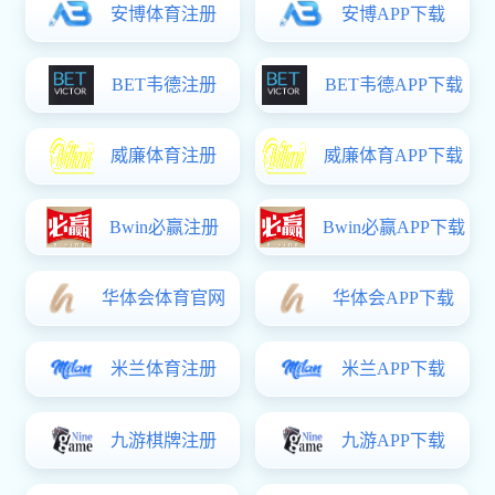
国峰 编审/杨爽）
机械工程学院党总支
黄 卓
黄卓，中共党员，硕士研究生，他长期