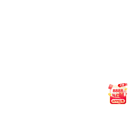
李江岱，九三学社社员，电子信息工程
学院人工智能与区块链教研室主任，国家级
职业教育教师创新团队成员，她坚守课堂主