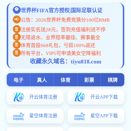
取、自信自强的精神风貌，学校精心组织开
展“十佳文明教职工”评选活动，经过个人申
报，各党总支、直属党支部推荐，学校精神
文明建设指导委员会审核、评。５澄芯烤
龆，授予黄卓等10名同志为“十佳文明教职
工”称号。在第40个教师节来临之际，现将受
表彰同志的风采予以展示，以此激励广大教
职工崇尚先进、争当先进，在全校营造尊师
重教的浓厚氛围，勉励广大教师以更加奋发
有为的精神状态投身教育强国建设实践。
（供稿/党委宣传部 汇编/杨纪争 单位审核/赵