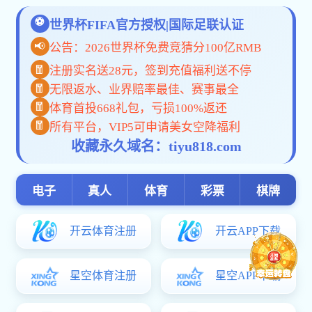
华体会线上平台-华体会(中国):
通