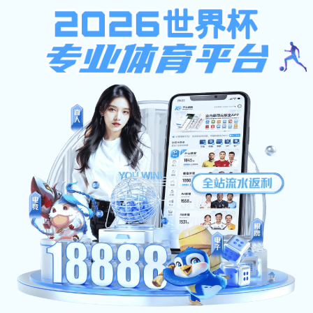
华体会线上平台-华体会(中国)
网站首页
部门概况
工作动态
通知
质量管理办