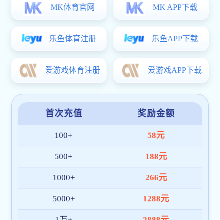
教学督导工作简报2026年第一期
教学督导工作简报2025年第四期
教学督导工作简报2025年第三期
教学督导工作简报2025年第二期
教学督导工作简报2025年第一期
教学督导工作简报2024年第四期
版权所有?华体会线上平台-华体会(中国)