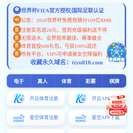
华体会线上平台-华体会(中国):学校第十五届读书节活动纪实