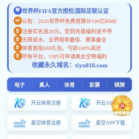
快速链接
“双高”管理系统
【喜报】精雕细琢谱壮志 铁画银...
【喜报】我校在202