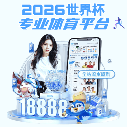
华体会线上平台-华体会(中国)
华体会线上平台-华体会(中国):
华体会线上平台-华体会(中国):
首页
建设动态
华体会线上平台-华体会(中国):
华体会线上平台-华体会(中国):
专业群建设
建设成果
华体会线上平台-华体会(中国):
华体会线上平台-华体会(中国):
他山之石
资料下载